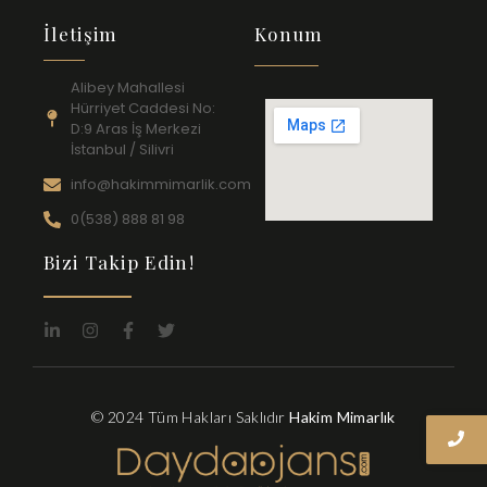
İletişim
Konum
Alibey Mahallesi
Hürriyet Caddesi No:
D:9 Aras İş Merkezi
⁠İstanbul / Silivri
info@hakimmimarlik.com
0(538) 888 81 98
Bizi Takip Edin!
© 2024 Tüm Hakları Saklıdır
Hakim Mimarlık